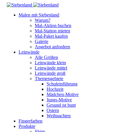
Malen mit Siebenland
Warum?
Mal-Aktion buchen
Mal-Station mieten
Mal-Paket kaufen
Galerie
Angebot anfordern
Leinwände
Alle Größen
Leinwände klein
Leinwände mittel
Leinwände groß
Themengebiete
Schuleinführung
Hochzeit
Mädchen-Motive
Jungs-Motive
Gesund ist bunt
Ostern
Weihnachten
Fingerfarben
Produkte
Shirts