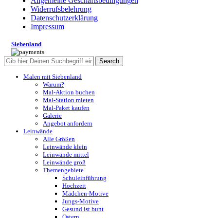
Allgemeine Geschäftsbedingungen
Widerrufsbelehrung
Datenschutzerklärung
Impressum
Siebenland
Search
Malen mit Siebenland
Warum?
Mal-Aktion buchen
Mal-Station mieten
Mal-Paket kaufen
Galerie
Angebot anfordern
Leinwände
Alle Größen
Leinwände klein
Leinwände mittel
Leinwände groß
Themengebiete
Schuleinführung
Hochzeit
Mädchen-Motive
Jungs-Motive
Gesund ist bunt
Ostern