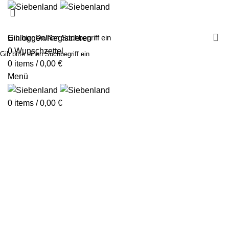
MALEN MIT SIEBENLAND
LEINWÄNDE
FINGERFARBEN
PRODUKTE
ÜBER UNS
PARTNER
Einloggen/Registrieren
0
Wunschzettel
Gib bitte einen Suchbegriff ein
0
items
/
0,00
€
Menü
0
items
/
0,00
€