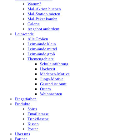
Warum?
Mal-Aktion buchen
Mal-Station mieten
Mal-Paket kaufen
Galerie
Angebot anfordern
Leinwände
Alle Größen
Leinwände klein
Leinwände mittel
Leinwände groß
Themengebiete
Schuleinführung
Hochzeit
Mädchen-Motive
Jungs-Motive
Gesund ist bunt
Ostern
Weihnachten
Fingerfarben
Produkte
Shirts
Emailletasse
Trinkflasche
Kissen
Poster
Über uns
Partner