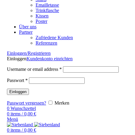
Emailletasse
Trinkflasche
Kissen
Poster
Über uns
Partner
Zufriedene Kunden
Referenzen
Einloggen/Registrieren
Einloggen
Kundenkonto einrichten
Username or email address
*
Passwort
*
Einloggen
Passwort vergessen?
Merken
0
Wunschzettel
0
items
/
0,00
€
Menü
0
items
/
0,00
€