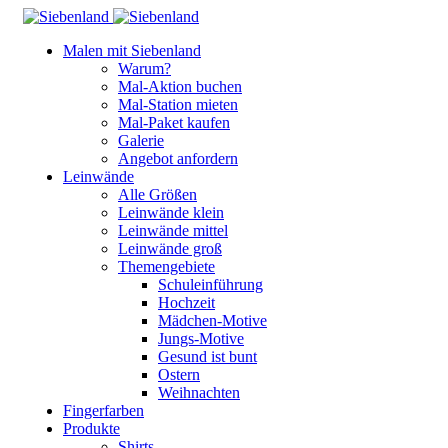
Malen mit Siebenland
Warum?
Mal-Aktion buchen
Mal-Station mieten
Mal-Paket kaufen
Galerie
Angebot anfordern
Leinwände
Alle Größen
Leinwände klein
Leinwände mittel
Leinwände groß
Themengebiete
Schuleinführung
Hochzeit
Mädchen-Motive
Jungs-Motive
Gesund ist bunt
Ostern
Weihnachten
Fingerfarben
Produkte
Shirts