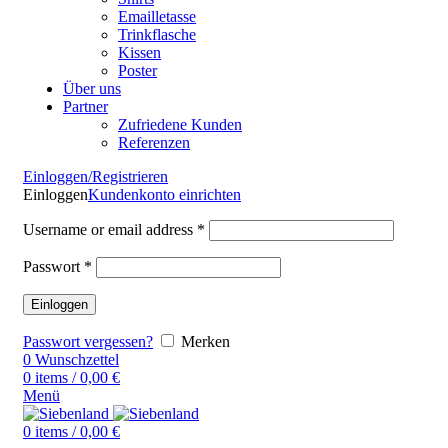
Emailletasse
Trinkflasche
Kissen
Poster
Über uns
Partner
Zufriedene Kunden
Referenzen
Einloggen/Registrieren
Einloggen
Kundenkonto einrichten
Username or email address
*
Passwort
*
Einloggen
Passwort vergessen?
Merken
0
Wunschzettel
0
items
/
0,00
€
Menü
0
items
/
0,00
€