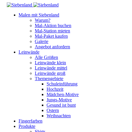
Malen mit Siebenland
Warum?
Mal-Aktion buchen
Mal-Station mieten
Mal-Paket kaufen
Galerie
Angebot anfordern
Leinwände
Alle Größen
Leinwände klein
Leinwände mittel
Leinwände groß
Themengebiete
Schuleinführung
Hochzeit
Mädchen-Motive
Jungs-Motive
Gesund ist bunt
Ostern
Weihnachten
Fingerfarben
Produkte
Shirts