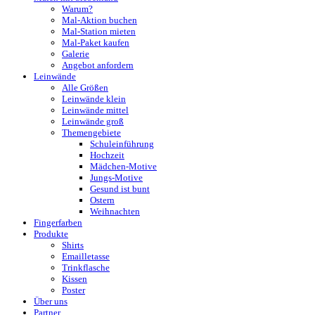
Warum?
Mal-Aktion buchen
Mal-Station mieten
Mal-Paket kaufen
Galerie
Angebot anfordern
Leinwände
Alle Größen
Leinwände klein
Leinwände mittel
Leinwände groß
Themengebiete
Schuleinführung
Hochzeit
Mädchen-Motive
Jungs-Motive
Gesund ist bunt
Ostern
Weihnachten
Fingerfarben
Produkte
Shirts
Emailletasse
Trinkflasche
Kissen
Poster
Über uns
Partner