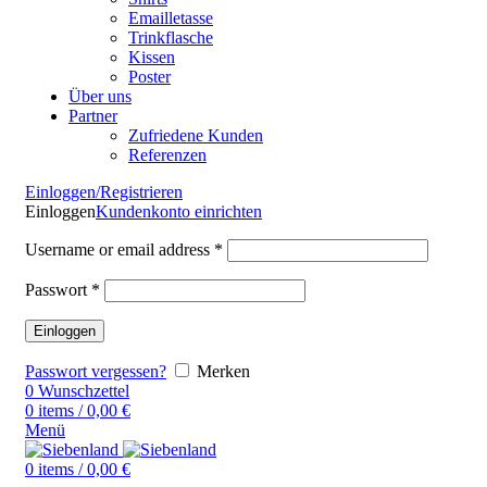
Emailletasse
Trinkflasche
Kissen
Poster
Über uns
Partner
Zufriedene Kunden
Referenzen
Einloggen/Registrieren
Einloggen
Kundenkonto einrichten
Username or email address
*
Passwort
*
Einloggen
Passwort vergessen?
Merken
0
Wunschzettel
0
items
/
0,00
€
Menü
0
items
/
0,00
€