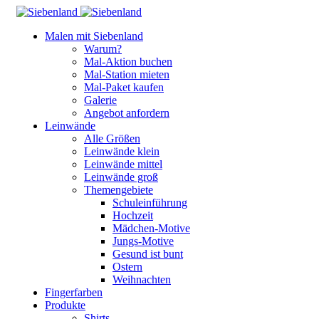
Malen mit Siebenland
Warum?
Mal-Aktion buchen
Mal-Station mieten
Mal-Paket kaufen
Galerie
Angebot anfordern
Leinwände
Alle Größen
Leinwände klein
Leinwände mittel
Leinwände groß
Themengebiete
Schuleinführung
Hochzeit
Mädchen-Motive
Jungs-Motive
Gesund ist bunt
Ostern
Weihnachten
Fingerfarben
Produkte
Shirts