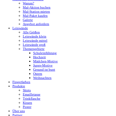
Warum?
Mal-Aktion buchen
Mal-Station mieten
Mal-Paket kaufen
Galerie
Angebot anfordern
Leinwände
Alle Größen
Leinwände klein
Leinwände mittel
Leinwände groß
Themengebiete
Schuleinführung
Hochzeit
Mädchen-Motive
Jungs-Motive
Gesund ist bunt
Ostern
Weihnachten
Fingerfarben
Produkte
Shirts
Emailletasse
Trinkflasche
Kissen
Poster
Über uns
Partner