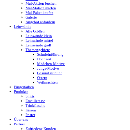
Mal-Aktion buchen
Mal-Station mieten
Mal-Paket kaufen
Galerie
Angebot anfordern
Leinwände
Alle Größen
Leinwände klein
Leinwände mittel
Leinwände groß
Themengebiete
Schuleinführung
Hochzeit
Mädchen-Motive
Jungs-Motive
Gesund ist bunt
Ostern
Weihnachten
Fingerfarben
Produkte
Shirts
Emailletasse
Trinkflasche
Kissen
Poster
Über uns
Partner
Zufriedene Kunden