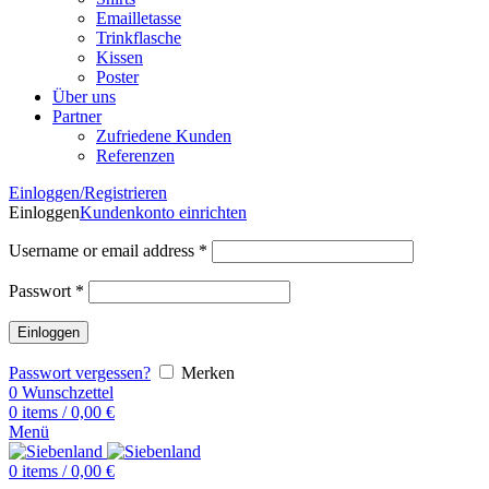
Emailletasse
Trinkflasche
Kissen
Poster
Über uns
Partner
Zufriedene Kunden
Referenzen
Einloggen/Registrieren
Einloggen
Kundenkonto einrichten
Username or email address
*
Passwort
*
Einloggen
Passwort vergessen?
Merken
0
Wunschzettel
0
items
/
0,00
€
Menü
0
items
/
0,00
€