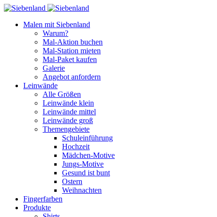
Malen mit Siebenland
Warum?
Mal-Aktion buchen
Mal-Station mieten
Mal-Paket kaufen
Galerie
Angebot anfordern
Leinwände
Alle Größen
Leinwände klein
Leinwände mittel
Leinwände groß
Themengebiete
Schuleinführung
Hochzeit
Mädchen-Motive
Jungs-Motive
Gesund ist bunt
Ostern
Weihnachten
Fingerfarben
Produkte
Shirts