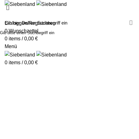
MALEN MIT SIEBENLAND
LEINWÄNDE
FINGERFARBEN
PRODUKTE
ÜBER UNS
PARTNER
Einloggen/Registrieren
0
Wunschzettel
Gib bitte einen Suchbegriff ein
0
items
/
0,00
€
Menü
0
items
/
0,00
€