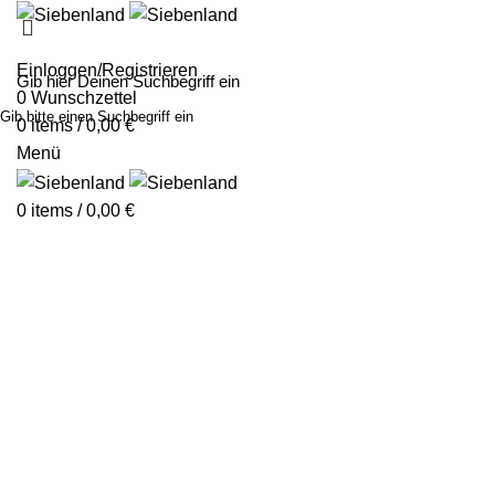
MALEN MIT SIE
Einloggen/Registrieren
0
Wunschzettel
Gib bitte einen Suchbegriff ein
0
items
/
0,00
€
Menü
0
items
/
0,00
€