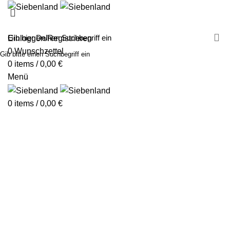
MALEN MIT SIEBENLAND
LEINWÄNDE
FINGERFARBEN
PRODUKTE
ÜBER UNS
PARTNER
Einloggen/Registrieren
0
Wunschzettel
Gib bitte einen Suchbegriff ein
0
items
/
0,00
€
Menü
0
items
/
0,00
€