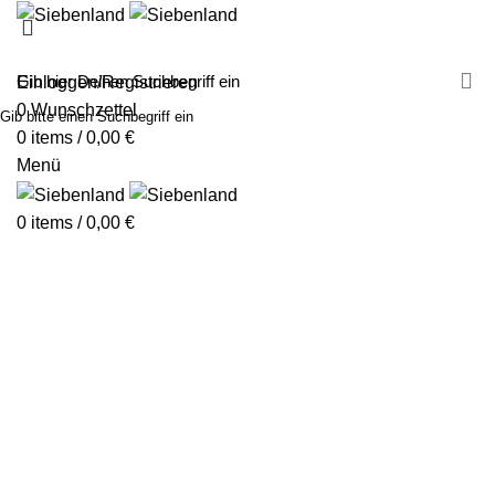
MALEN MIT SIEBENLAND
LEINWÄNDE
FINGERFARBEN
PRODUKTE
ÜBER UNS
PARTNER
Einloggen/Registrieren
0
Wunschzettel
Gib bitte einen Suchbegriff ein
0
items
/
0,00
€
Menü
0
items
/
0,00
€