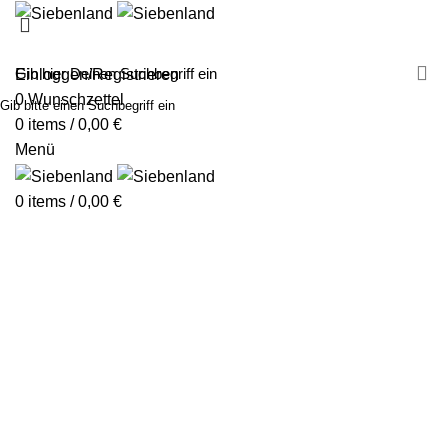
MALEN MIT SIEBENLAND
LEINWÄNDE
FINGERFARBEN
PRODUKTE
ÜBER UNS
PARTNER
Einloggen/Registrieren
0
Wunschzettel
Gib bitte einen Suchbegriff ein
0
items
/
0,00
€
Menü
0
items
/
0,00
€