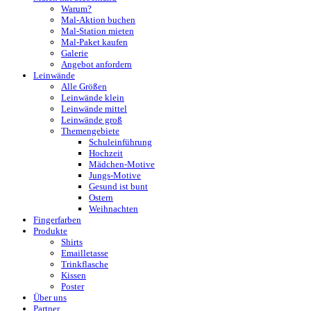
Warum?
Mal-Aktion buchen
Mal-Station mieten
Mal-Paket kaufen
Galerie
Angebot anfordern
Leinwände
Alle Größen
Leinwände klein
Leinwände mittel
Leinwände groß
Themengebiete
Schuleinführung
Hochzeit
Mädchen-Motive
Jungs-Motive
Gesund ist bunt
Ostern
Weihnachten
Fingerfarben
Produkte
Shirts
Emailletasse
Trinkflasche
Kissen
Poster
Über uns
Partner