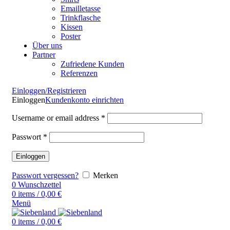
Emailletasse
Trinkflasche
Kissen
Poster
Über uns
Partner
Zufriedene Kunden
Referenzen
Einloggen/Registrieren
Einloggen
Kundenkonto einrichten
Username or email address
*
Passwort
*
Einloggen
Passwort vergessen?
Merken
0
Wunschzettel
0
items
/
0,00
€
Menü
0
items
/
0,00
€