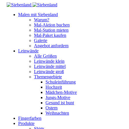
Malen mit Siebenland
Warum?
Mal-Aktion buchen
Mal-Station mieten
Mal-Paket kaufen
Galerie
Angebot anfordern
Leinwände
Alle Größen
Leinwände klein
Leinwände mittel
Leinwände groß
Themengebiete
Schuleinführung
Hochzeit
Mädchen-Motive
Jungs-Motive
Gesund ist bunt
Ostern
Weihnachten
Fingerfarben
Produkte
Shirts