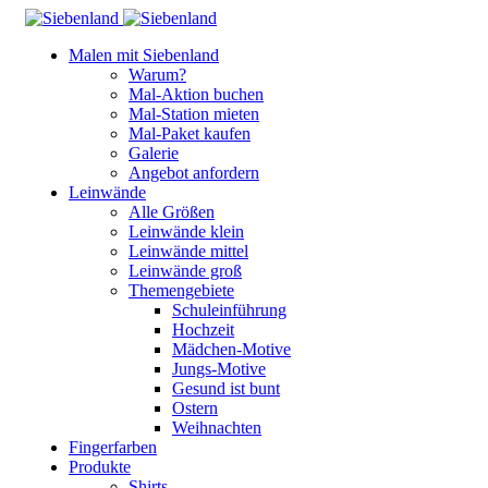
Malen mit Siebenland
Warum?
Mal-Aktion buchen
Mal-Station mieten
Mal-Paket kaufen
Galerie
Angebot anfordern
Leinwände
Alle Größen
Leinwände klein
Leinwände mittel
Leinwände groß
Themengebiete
Schuleinführung
Hochzeit
Mädchen-Motive
Jungs-Motive
Gesund ist bunt
Ostern
Weihnachten
Fingerfarben
Produkte
Shirts