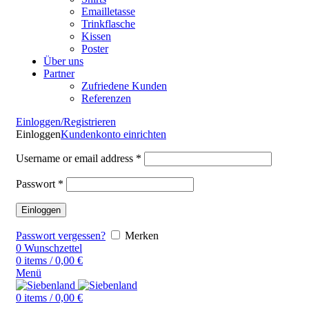
Emailletasse
Trinkflasche
Kissen
Poster
Über uns
Partner
Zufriedene Kunden
Referenzen
Einloggen/Registrieren
Einloggen
Kundenkonto einrichten
Username or email address
*
Passwort
*
Einloggen
Passwort vergessen?
Merken
0
Wunschzettel
0
items
/
0,00
€
Menü
0
items
/
0,00
€