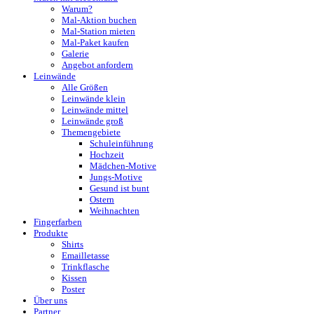
Warum?
Mal-Aktion buchen
Mal-Station mieten
Mal-Paket kaufen
Galerie
Angebot anfordern
Leinwände
Alle Größen
Leinwände klein
Leinwände mittel
Leinwände groß
Themengebiete
Schuleinführung
Hochzeit
Mädchen-Motive
Jungs-Motive
Gesund ist bunt
Ostern
Weihnachten
Fingerfarben
Produkte
Shirts
Emailletasse
Trinkflasche
Kissen
Poster
Über uns
Partner