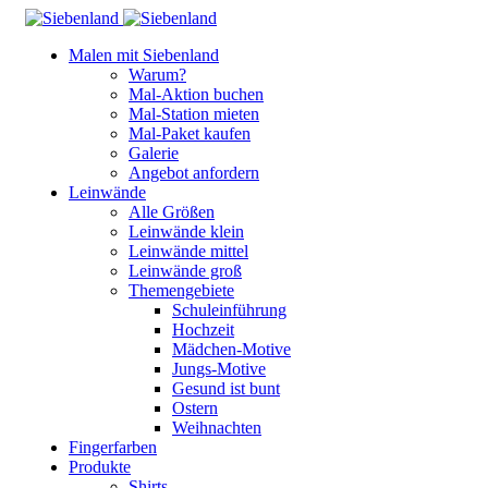
Malen mit Siebenland
Warum?
Mal-Aktion buchen
Mal-Station mieten
Mal-Paket kaufen
Galerie
Angebot anfordern
Leinwände
Alle Größen
Leinwände klein
Leinwände mittel
Leinwände groß
Themengebiete
Schuleinführung
Hochzeit
Mädchen-Motive
Jungs-Motive
Gesund ist bunt
Ostern
Weihnachten
Fingerfarben
Produkte
Shirts