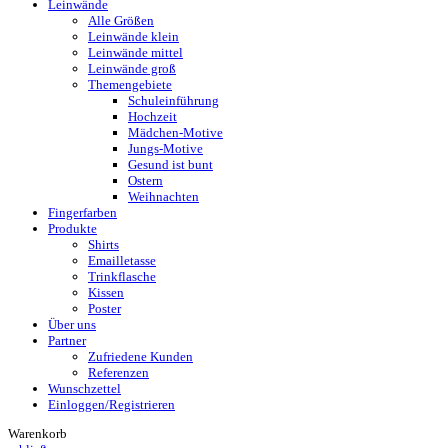
Leinwände
Alle Größen
Leinwände klein
Leinwände mittel
Leinwände groß
Themengebiete
Schuleinführung
Hochzeit
Mädchen-Motive
Jungs-Motive
Gesund ist bunt
Ostern
Weihnachten
Fingerfarben
Produkte
Shirts
Emailletasse
Trinkflasche
Kissen
Poster
Über uns
Partner
Zufriedene Kunden
Referenzen
Wunschzettel
Einloggen/Registrieren
Warenkorb