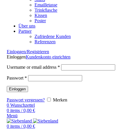
Emailletasse
Trinkflasche
Kissen
Poster
Über uns
Partner
Zufriedene Kunden
Referenzen
Einloggen/Registrieren
Einloggen
Kundenkonto einrichten
Username or email address
*
Passwort
*
Einloggen
Passwort vergessen?
Merken
0
Wunschzettel
0
items
/
0,00
€
Menü
0
items
/
0,00
€