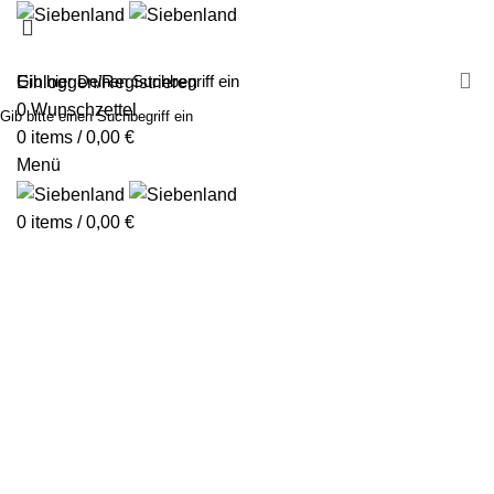
MALEN MIT SIEBENLAND
LEINWÄNDE
FINGERFARBEN
PRODUKTE
ÜBER UNS
PARTNER
Einloggen/Registrieren
0
Wunschzettel
Gib bitte einen Suchbegriff ein
0
items
/
0,00
€
Menü
0
items
/
0,00
€